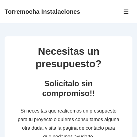
↓
Torremocha Instalaciones
Saltar
ME
al
contenido
principal
Necesitas un
presupuesto?
Solicítalo sin
compromiso!!
Si necesitas que realicemos un presupuesto
para tu proyecto o quieres consultarnos alguna
otra duda, visita la pagina de contacto para
que podamos ayudarte.