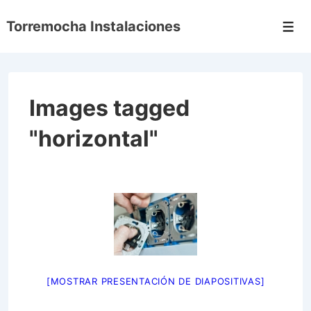
↓
Torremocha Instalaciones
Saltar
Men
al
contenido
principal
Images tagged
"horizontal"
[MOSTRAR PRESENTACIÓN DE DIAPOSITIVAS]