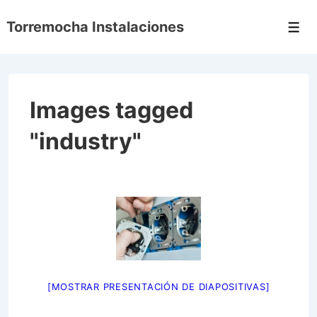
↓
Torremocha Instalaciones
Saltar
Men
al
contenido
principal
Images tagged
"industry"
[MOSTRAR PRESENTACIÓN DE DIAPOSITIVAS]